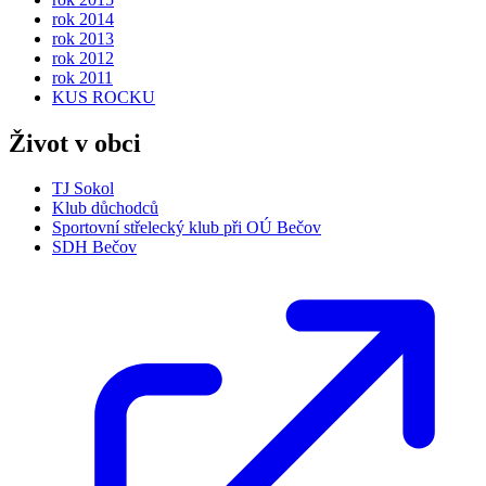
rok 2014
rok 2013
rok 2012
rok 2011
KUS ROCKU
Život v obci
TJ Sokol
Klub důchodců
Sportovní střelecký klub při OÚ Bečov
SDH Bečov