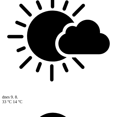
dnes
9. 8.
33 °C
14 °C