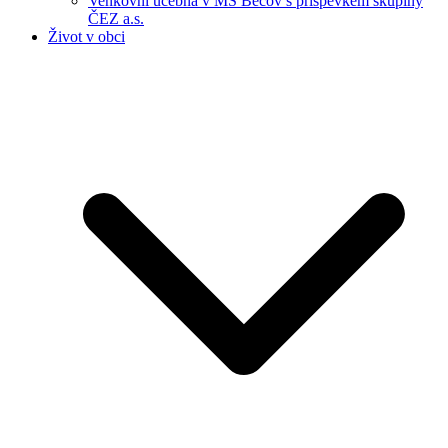
Venkovní učebna v MŠ Bečov s příspěvkem skupiny
ČEZ a.s.
Život v obci