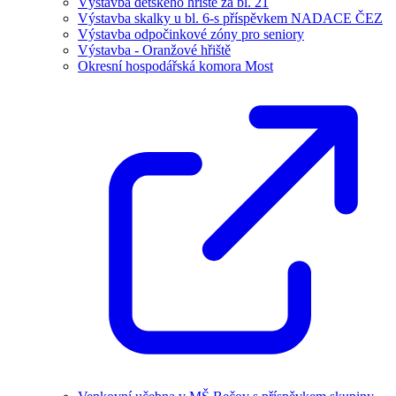
Výstavba dětského hřiště za bl. 21
Výstavba skalky u bl. 6-s příspěvkem NADACE ČEZ
Výstavba odpočinkové zóny pro seniory
Výstavba - Oranžové hřiště
Okresní hospodářská komora Most