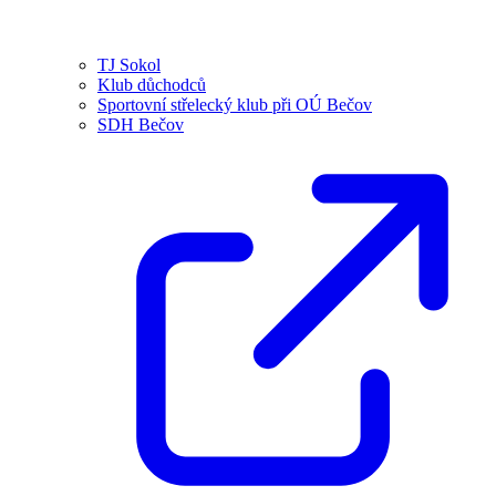
TJ Sokol
Klub důchodců
Sportovní střelecký klub při OÚ Bečov
SDH Bečov