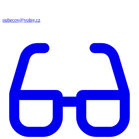
oubecov@volny.cz