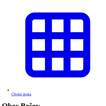
Úřední deska
Obec Bečov