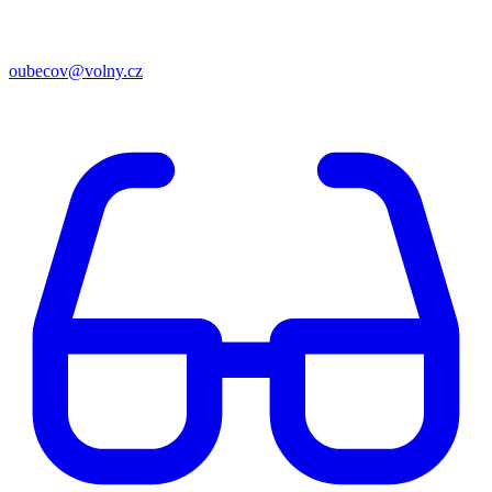
oubecov@volny.cz