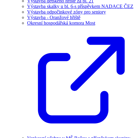
Výstavba dětského hřiště za bl. 21
Výstavba skalky u bl. 6-s příspěvkem NADACE ČEZ
Výstavba odpočinkové zóny pro seniory
Výstavba - Oranžové hřiště
Okresní hospodářská komora Most