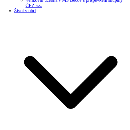
Venkovní učebna v MŠ Bečov s příspěvkem skupiny
ČEZ a.s.
Život v obci