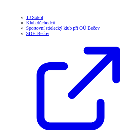
TJ Sokol
Klub důchodců
Sportovní střelecký klub při OÚ Bečov
SDH Bečov