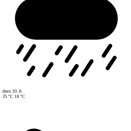
dnes
10. 8.
35 °C
18 °C