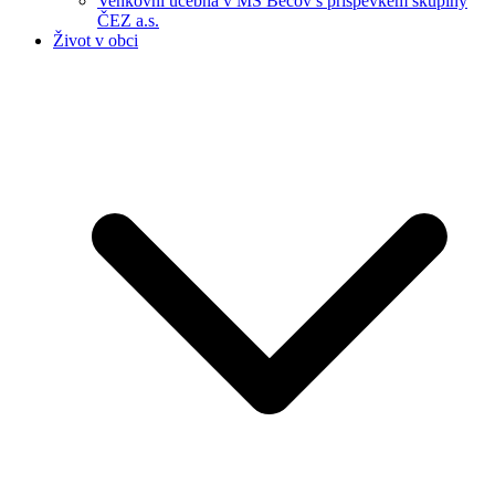
Venkovní učebna v MŠ Bečov s příspěvkem skupiny
ČEZ a.s.
Život v obci