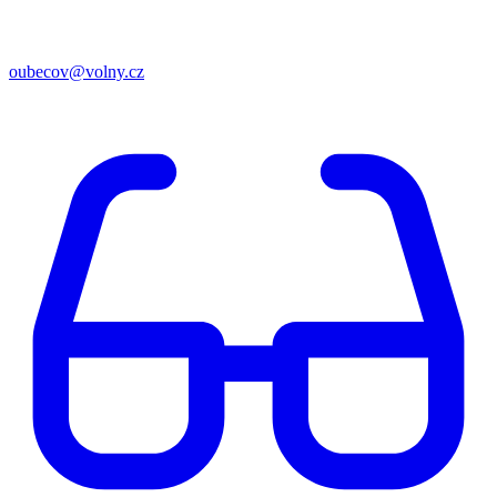
oubecov@volny.cz