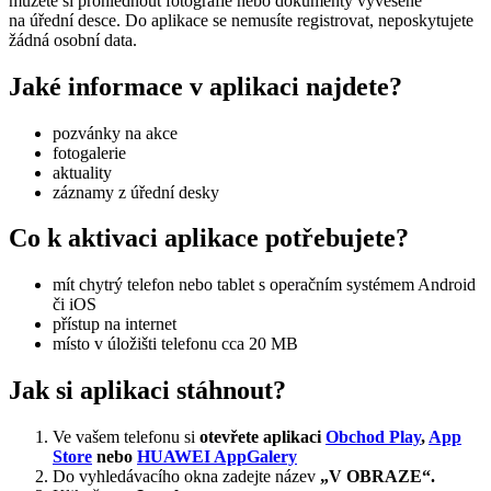
můžete si prohlédnout fotografie nebo dokumenty vyvěšené
na úřední desce. Do aplikace se nemusíte registrovat, neposkytujete
žádná osobní data.
Jaké informace v aplikaci najdete?
pozvánky na akce
fotogalerie
aktuality
záznamy z úřední desky
Co k aktivaci aplikace potřebujete?
mít chytrý telefon nebo tablet s operačním systémem Android
či iOS
přístup na internet
místo v úložišti telefonu cca 20 MB
Jak si aplikaci stáhnout?
Ve vašem telefonu si
otevřete aplikaci
Obchod Play
,
App
Store
nebo
HUAWEI AppGalery
Do vyhledávacího okna zadejte název
„V OBRAZE“.