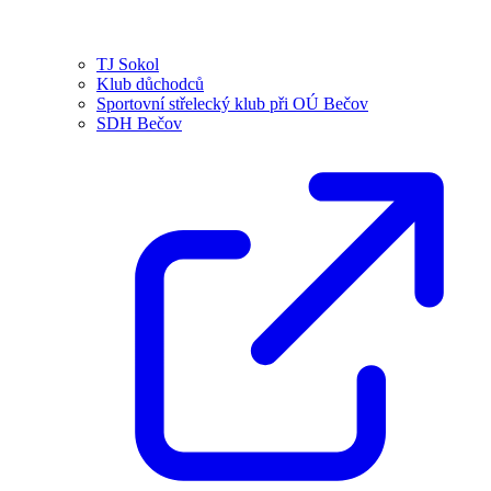
TJ Sokol
Klub důchodců
Sportovní střelecký klub při OÚ Bečov
SDH Bečov