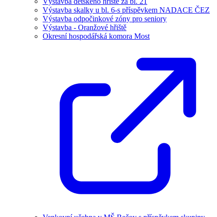
Výstavba dětského hřiště za bl. 21
Výstavba skalky u bl. 6-s příspěvkem NADACE ČEZ
Výstavba odpočinkové zóny pro seniory
Výstavba - Oranžové hřiště
Okresní hospodářská komora Most