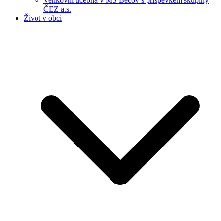
Venkovní učebna v MŠ Bečov s příspěvkem skupiny
ČEZ a.s.
Život v obci