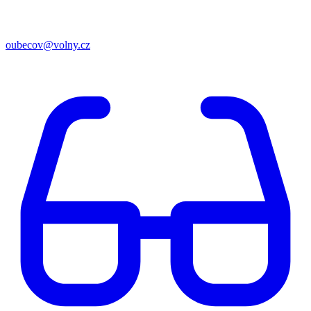
oubecov@volny.cz