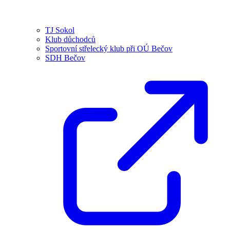
TJ Sokol
Klub důchodců
Sportovní střelecký klub při OÚ Bečov
SDH Bečov