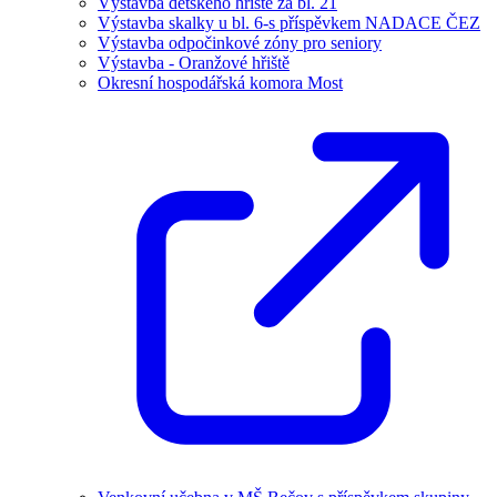
Výstavba dětského hřiště za bl. 21
Výstavba skalky u bl. 6-s příspěvkem NADACE ČEZ
Výstavba odpočinkové zóny pro seniory
Výstavba - Oranžové hřiště
Okresní hospodářská komora Most