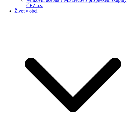
Venkovní učebna v MŠ Bečov s příspěvkem skupiny
ČEZ a.s.
Život v obci