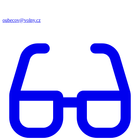
oubecov@volny.cz