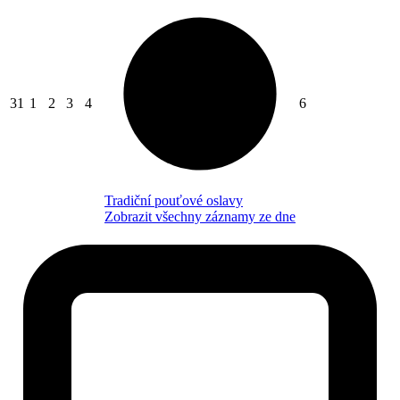
31
1
2
3
4
6
Tradiční pouťové oslavy
Zobrazit všechny záznamy ze dne