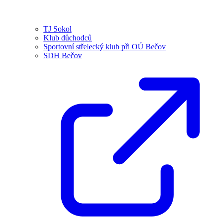
TJ Sokol
Klub důchodců
Sportovní střelecký klub při OÚ Bečov
SDH Bečov