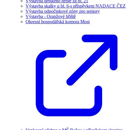
Výstavba dětského hřiště za bl. 21
Výstavba skalky u bl. 6-s příspěvkem NADACE ČEZ
Výstavba odpočinkové zóny pro seniory
Výstavba - Oranžové hřiště
Okresní hospodářská komora Most