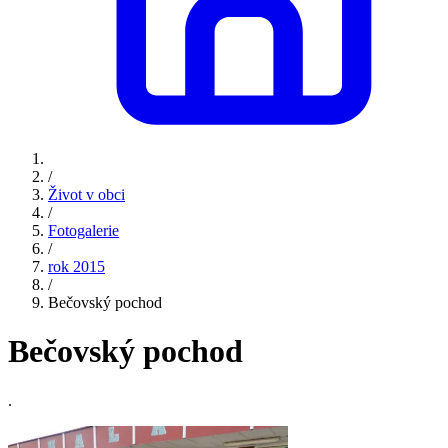
/
Život v obci
/
Fotogalerie
/
rok 2015
/
Bečovský pochod
Bečovský pochod
.