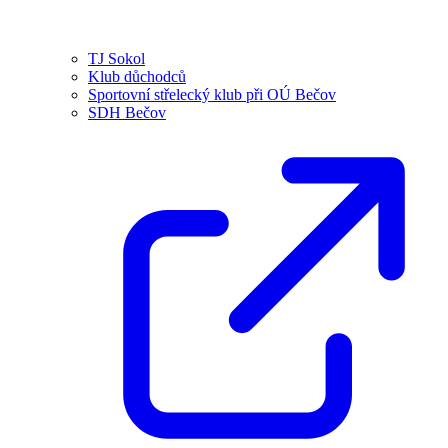
TJ Sokol
Klub důchodců
Sportovní střelecký klub při OÚ Bečov
SDH Bečov