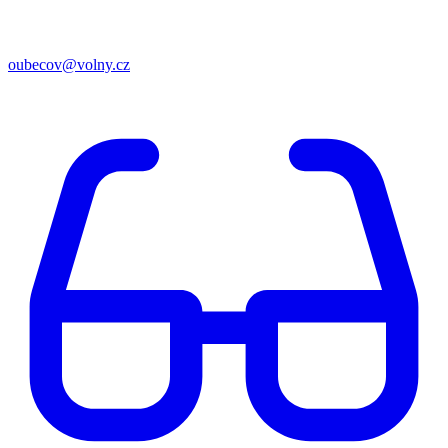
oubecov@volny.cz