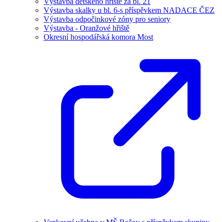
Výstavba dětského hřiště za bl. 21
Výstavba skalky u bl. 6-s příspěvkem NADACE ČEZ
Výstavba odpočinkové zóny pro seniory
Výstavba - Oranžové hřiště
Okresní hospodářská komora Most