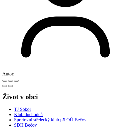
Autor:
Život v obci
TJ Sokol
Klub důchodců
Sportovní střelecký klub při OÚ Bečov
SDH Bečov