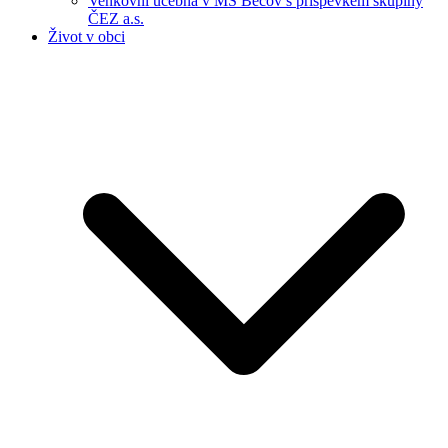
Venkovní učebna v MŠ Bečov s příspěvkem skupiny
ČEZ a.s.
Život v obci