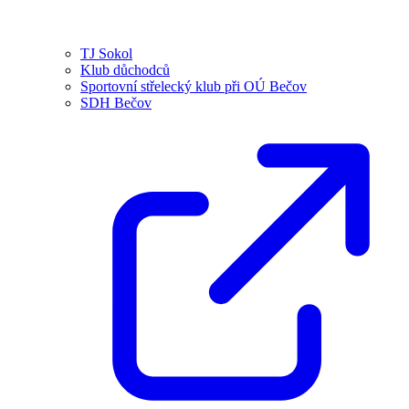
TJ Sokol
Klub důchodců
Sportovní střelecký klub při OÚ Bečov
SDH Bečov