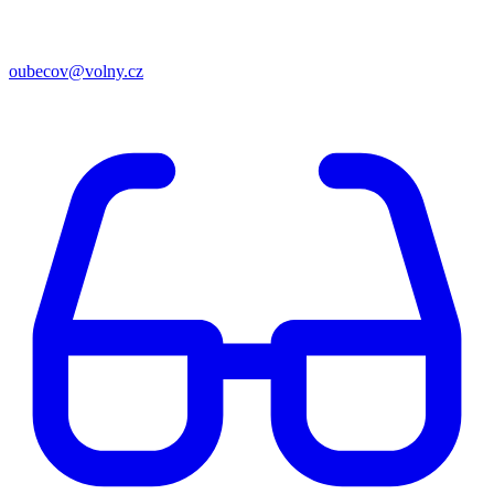
oubecov@volny.cz