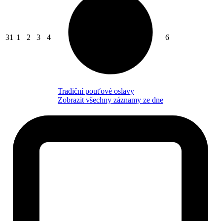
31
1
2
3
4
6
Tradiční pouťové oslavy
Zobrazit všechny záznamy ze dne