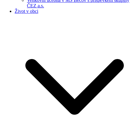
Venkovní učebna v MŠ Bečov s příspěvkem skupiny
ČEZ a.s.
Život v obci