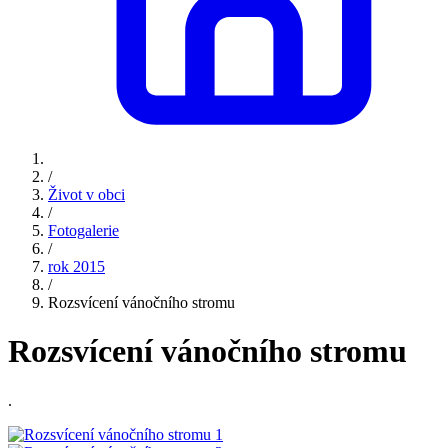
/
Život v obci
/
Fotogalerie
/
rok 2015
/
Rozsvícení vánočního stromu
Rozsvícení vánočního stromu
.