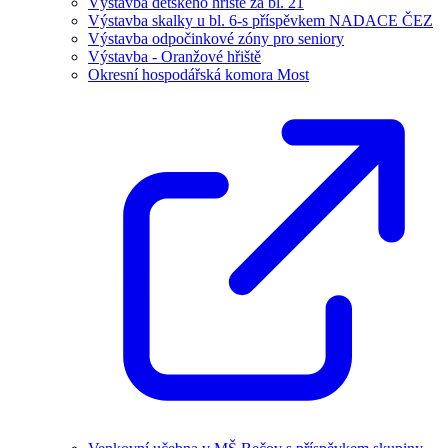
Výstavba dětského hřiště za bl. 21
Výstavba skalky u bl. 6-s příspěvkem NADACE ČEZ
Výstavba odpočinkové zóny pro seniory
Výstavba - Oranžové hřiště
Okresní hospodářská komora Most