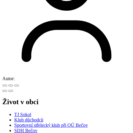
Autor:
Život v obci
TJ Sokol
Klub důchodců
Sportovní střelecký klub při OÚ Bečov
SDH Bečov